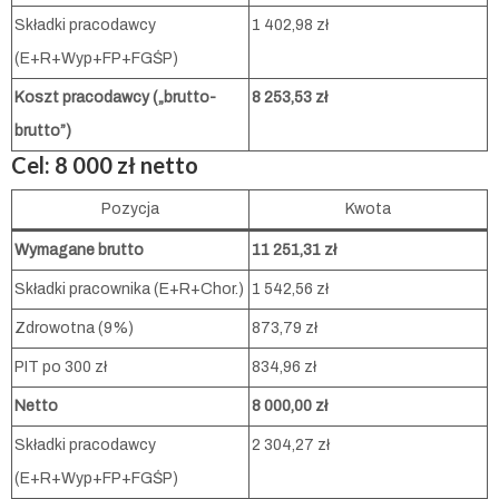
Składki pracodawcy
1 402,98 zł
(E+R+Wyp+FP+FGŚP)
Koszt pracodawcy („brutto-
8 253,53 zł
brutto”)
Cel:
8 000 zł netto
Pozycja
Kwota
Wymagane brutto
11 251,31 zł
Składki pracownika (E+R+Chor.)
1 542,56 zł
Zdrowotna (9%)
873,79 zł
PIT po 300 zł
834,96 zł
Netto
8 000,00 zł
Składki pracodawcy
2 304,27 zł
(E+R+Wyp+FP+FGŚP)