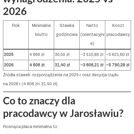
2026
Rok
Minimalne
Stawka
Netto
Koszt
brutto
godzinowa
(orientacyjni
pracodawcy
e)
2025
4 666 zł
30,50 zł
~3 510,80 zł
~5 621,60 zł
2026
4 806 zł
31,40 zł
~3 606,21 zł
~5 790,28 zł
Źródła stawek: rozporządzenie na 2025 r. oraz decyzja rządu
na 2026 r. (4 806 zł i 31,40 zł).
Co to znaczy dla
pracodawcy w Jarosławiu?
Rosnąca płaca minimalna to: