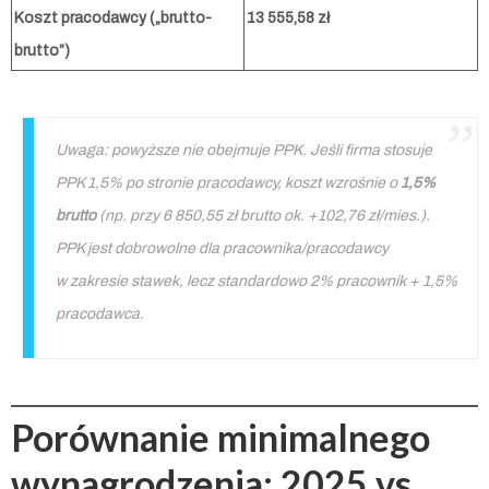
Koszt pracodawcy („brutto-
13 555,58 zł
brutto”)
Uwaga: powyższe nie obejmuje PPK. Jeśli firma stosuje
PPK 1,5% po stronie pracodawcy, koszt wzrośnie o
1,5%
brutto
(np. przy 6 850,55 zł brutto ok. +102,76 zł/mies.).
PPK jest dobrowolne dla pracownika/pracodawcy
w zakresie stawek, lecz standardowo 2% pracownik + 1,5%
pracodawca.
Porównanie minimalnego
wynagrodzenia: 2025 vs