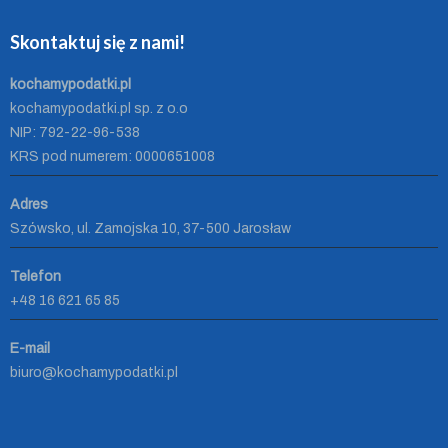
Skontaktuj się z nami!
kochamypodatki.pl
kochamypodatki.pl sp. z o.o
NIP: 792-22-96-538
KRS pod numerem: 0000651008
Adres
Szówsko, ul. Zamojska 10, 37-500 Jarosław
Telefon
+48 16 621 65 85
E-mail
biuro@kochamypodatki.pl