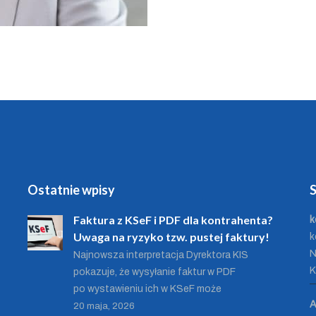
Ostatnie wpisy
S
Faktura z KSeF i PDF dla kontrahenta?
k
Uwaga na ryzyko tzw. pustej faktury!
k
N
Najnowsza interpretacja Dyrektora KIS
K
pokazuje, że wysyłanie faktur w PDF
po wystawieniu ich w KSeF może
A
20 maja, 2026