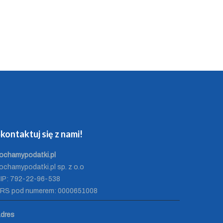
kontaktuj się z nami!
ochamypodatki.pl
ochamypodatki.pl sp. z o.o
IP: 792-22-96-538
RS pod numerem: 0000651008
dres