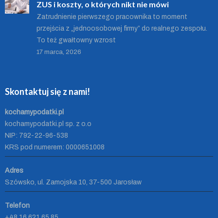
ZUS i koszty, o których nikt nie mówi
Zatrudnienie pierwszego pracownika to moment
przejścia z „jednoosobowej firmy” do realnego zespołu.
To też gwałtowny wzrost
17 marca, 2026
Skontaktuj się z nami!
kochamypodatki.pl
kochamypodatki.pl sp. z o.o
NIP: 792-22-96-538
KRS pod numerem: 0000651008
Adres
Szówsko, ul. Zamojska 10, 37-500 Jarosław
Telefon
+48 16 621 65 85